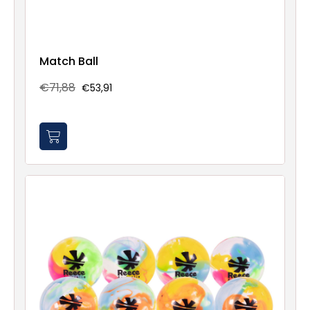
Match Ball
€71,88
€53,91