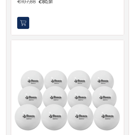
€107,88
€80,91