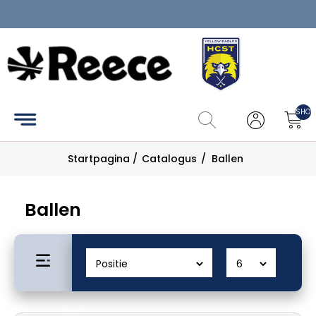
Home
Clubkledij
SHOP
Catalogus
Startpagina
/
Catalogus
/
Ballen
Maattabel
Zoek
Ballen
Mijn
account
Contact