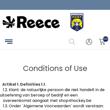
Home
Clubkledij
SHOP
Catalogus
Maattabel
Conditions of Use
Zoek
Mijn
Artikel 1. Definities 1.1.
account
1.2. Klant: de natuurlijke persoon die niet handelt in de
uitoefening van beroep of bedrijf en een
overeenkomst aangaat met shop4hockey.be
Contact
1.3. Onder `Algemene Voorwaarden` wordt verstaan: