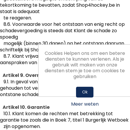
tekortkoming te bevatten, zodat Shop4hockey.be in
staat is adequaat
te reageren.
8.6. Voorwaarde voor het ontstaan van enig recht op
schadevergoeding is steeds dat Klant de schade zo
spoedig
mogelijk (binnen 30 dagen) na het ontstaan daarvan
schriftelijk bij Shop4hockey.be meldt.
Cookies Helpen ons om een betere
8.7. Klant vrijwaart Shop4hockey.be voor alle
diensten te kunnen verlenen. Als je
aanspraken van derden.
gebruik wilt maken van onze
diensten stem je toe om cookies te
Artikel 9. Overmacht
gebruiken
9.1. In geval van overmacht is Shop4hockey.be niet
gehouden tot vergoeding van de daardoor bij Klant
Ok
ontstane schade.
Meer weten
Artikel 10. Garantie
10.1. Klant komen de rechten met betrekking tot
garantie toe zoals die in Boek 7, titel 1 Burgerlijk Wetboek
zijn opgenomen.