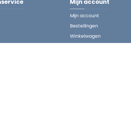
nservice
Mijn account
Mijn account
Bestellingen
Winkelwagen
Copyright ; 2026 HC Sint-Truiden. Alle rechten voorbehouden
Designed with
by
Tretton Sports
Powered by
Jerbaco