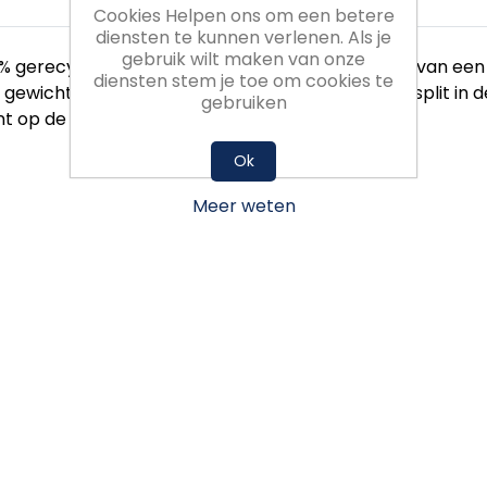
Cookies Helpen ons om een betere
diensten te kunnen verlenen. Als je
gebruik wilt maken van onze
gerecycled materiaal. De Elliot Polo is voorzien van een
diensten stem je toe om cookies te
ewicht en droogt snel. De polo, met een kleine split in de
gebruiken
int op de linkermouw.
Ok
Meer weten