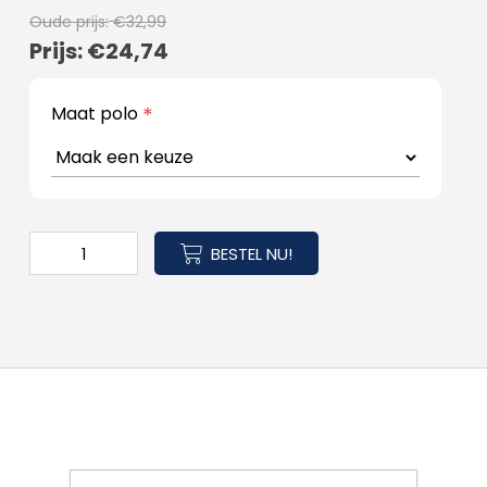
Oude prijs:
€32,99
Prijs:
€24,74
Maat polo
*
BESTEL NU!