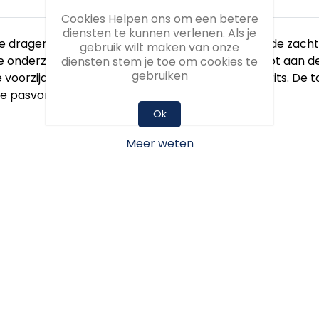
Cookies Helpen ons om een betere
diensten te kunnen verlenen. Als je
 dragen voor, tijdens en na het sporten. Dankzij de zacht
gebruik wilt maken van onze
onderzijde lopen de ritsen van de enkels door tot aan de
diensten stem je toe om cookies te
gebruiken
 voorzijde bevinden zich twee steekzakken met rits. De t
re pasvorm.
Ok
Meer weten