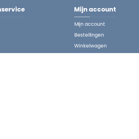
nservice
Mijn account
Mijn account
Bestellingen
Winkelwagen
Copyright ; 2026 HC Sint-Truiden. Alle rechten voorbehouden
Designed with
by
Tretton Sports