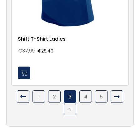
Shift T-Shirt Ladies
€37,99
€28,49
1
2
3
4
5