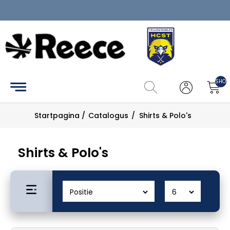
Home
Clubkledij
SHOP
Catalogus
Startpagina
/
Catalogus
/
Shirts & Polo's
Maattabel
Zoek
Shirts & Polo's
Mijn
account
Contact